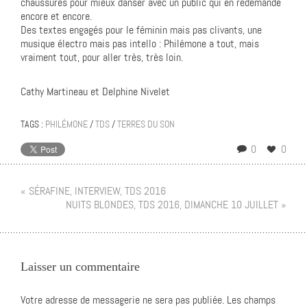
chaussures pour mieux danser avec un public qui en redemande
encore et encore.
Des textes engagés pour le féminin mais pas clivants, une
musique électro mais pas intello : Philémone a tout, mais
vraiment tout, pour aller très, très loin.
Cathy Martineau et Delphine Nivelet
TAGS :
PHILÉMONE
/
TDS
/
TERRES DU SON
0
0
« SÉRAFINE, INTERVIEW, TDS 2016
NUITS BLONDES, TDS 2016, DIMANCHE 10 JUILLET »
Laisser un commentaire
Votre adresse de messagerie ne sera pas publiée.
Les champs