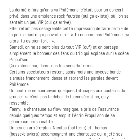
La dernière fois qu’on a vu Philémone, c’était pour un concert
privé, dans une ambiance rock feutrée (oui ça existe), où l’on se
sentait un peu VIP (oui ça arrive).
Elle n’était pas désagréable cette impression de faire partie de
la petite caste qui pouvait dire : « Tu connais pas Philémone, ça
alors, tu as bien tort ! ».
Samedi, on ne se sent plus du tout VIP (ouf) et on partage
simplement le bonheur des fans du trio qui explose sur la scène
Propul’son.
Ça explose, oui, dans tous les sens du terme.
Certains spectateurs restent assis mais une joyeuse bande
s’amuse franchement, danse et reprend les paroles devant
Philémone.
On peut même apercevoir quelques tatouages aux couleurs du
groupe : si c’est pas le début de la consécration, ça y
ressemble.
Fanny, la chanteuse au flow magique, a pris de l’assurance
depuis quelques temps et emplit l’écrin Propul’son de sa
généreuse personnalité.
Un peu en arrière-plan, Nicolas (batterie) et Thomas
(basse/claviers) accompagnent une chanteuse qui a jeté ses