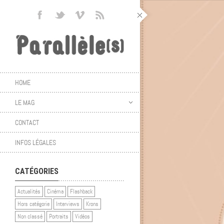
HOME
LE MAG
CONTACT
INFOS LÉGALES
CATÉGORIES
Actualités
Cinéma
Flashback
Hors catégorie
Interviews
Krons
Non classé
Portraits
Vidéos