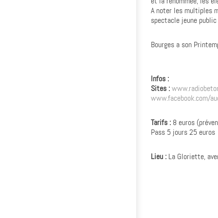
et la renommée, les él
A noter les multiples 
spectacle jeune public
Bourges a son Printemp
Infos :
Sites :
www.radiobeto
www.facebook.com/auc
Tarifs :
8 euros (préven
Pass 5 jours 25 euros
Lieu :
La Gloriette, av