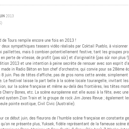
JUIN
2013
S)
d de Tours rempile encore une fois en 2013 !
 deux sympathiques teasers vidéo réalisés par Coktail Pueblo, à visionner
i paillettes, mais ô combien potentiellement festive, tant les groupes pro
en perte de vitesse, de profit (pas sûr) et d’originalité (pas sûr non plus !)
ition 2013 et une intention à peine secrète de renouer avec son esprit d’an
 made in Radio Béton en bon chef d’orchestre, qui convie pour sa 28ème éd
u 8 juin. Pas de têtes d’affiche, pas de gros noms cette année, simplement
e. Le festival laisse la part belle à la scène locale tourangelle, invitant l
sion, sur la scène française et même au-delà des frontières, les têtes mon
 Cherry Bones, etc. La scène européenne est elle aussi à la fête, avec une
nd system Zion Train et le groupe de rock Jim Jones Revue ; également le
eule pointe exotique, Civil Civic (Australie).
r ce début juin, des fleurons de l’humble scène française en constante gest
qu’on ne présente plus, Yuksek, fidèle représentant de la fameuse scène é