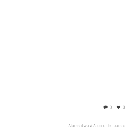
0
0
Alarashtwo à Aucard de Tours »