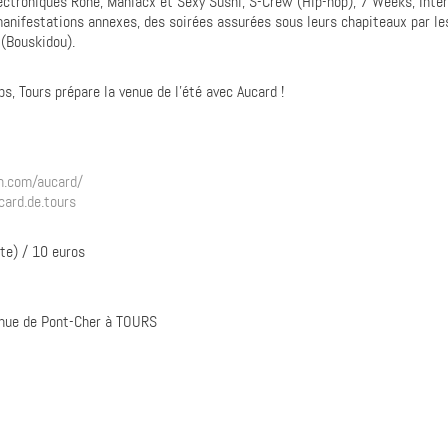
ectroniques Rone, Maniacx et Sexy Sushi, S-Crew (Hip-hop), 7 Weeks, Inter
manifestations annexes, des soirées assurées sous leurs chapiteaux par l
 (Bouskidou).
s, Tours prépare la venue de l’été avec Aucard !
n.com/aucard/
ard.de.tours
te) / 10 euros
enue de Pont-Cher à TOURS