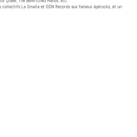
ior Queer, The Bewitched Hands, etc.
es collectifs La Smalla et ODN Records aux fameux Apérocks, et un