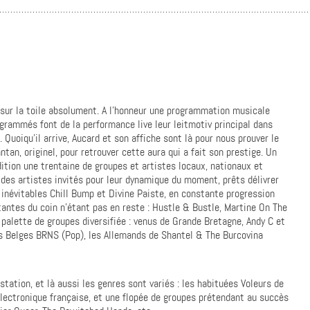
 sur la toile absolument. A l’honneur une programmation musicale
grammés font de la performance live leur leitmotiv principal dans
. Quoiqu’il arrive, Aucard et son affiche sont là pour nous prouver le
tan, originel, pour retrouver cette aura qui a fait son prestige. Un
ition une trentaine de groupes et artistes locaux, nationaux et
 des artistes invités pour leur dynamique du moment, prêts délivrer
es inévitables Chill Bump et Divine Paiste, en constante progression
tantes du coin n’étant pas en reste : Hustle & Bustle, Martine On The
 palette de groupes diversifiée : venus de Grande Bretagne, Andy C et
s Belges BRNS (Pop), les Allemands de Shantel & The Burcovina
ation, et là aussi les genres sont variés : les habituées Voleurs de
lectronique française, et une flopée de groupes prétendant au succès