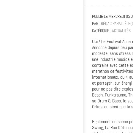
PUBLIÉ LE
MERCREDI 05 
PAR :
RÉDAC PARALLÈLE(
CATÉGORIE :
ACTUALITÉS
Oui ! Le Festival Aucar
Annoncé depuis peu par
modeste, sans strass n
une industrie musicale 
contraire avec cette éd
marathon de festivités
internationaux, du 4 a
et partager leur énergi
pour ne pas dire explo
Beach, Funktrauma, The
sa Drum & Bass, le sou
Orkestar, ainsi que la s
Egalement en scène pou
Swing, La Rue Kétanou 