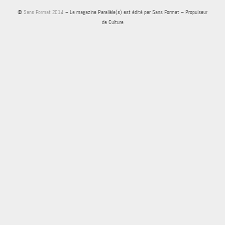
©
Sans Format 2014
– Le magazine Parallèle(s) est édité par Sans Format – Propulseur
de Culture