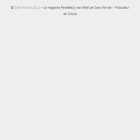
©
Sans Format 2014
– Le magazine Parallèle(s) est édité par Sans Format – Propulseur
de Culture