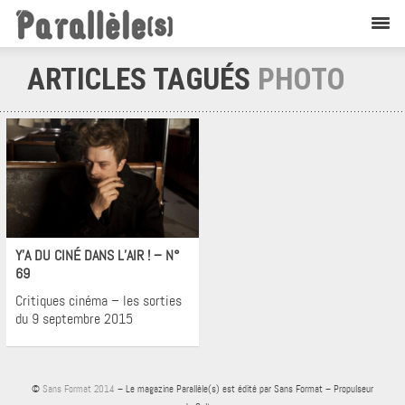
ARTICLES TAGUÉS
PHOTO
Cinéma
Y’A DU CINÉ DANS L’AIR ! – N°
69
Critiques cinéma – les sorties
du 9 septembre 2015
©
Sans Format 2014
– Le magazine Parallèle(s) est édité par Sans Format – Propulseur