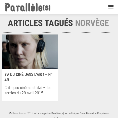
ARTICLES TAGUÉS
NORVÈGE
Cinéma
Y’A DU CINÉ DANS L’AIR ! – N°
49
Critiques cinéma et dvd – les
sorties du 29 avril 2015
©
Sans Format 2014
– Le magazine Parallèle(s) est édité par Sans Format – Propulseur