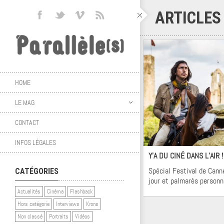
ARTICLES
HOME
LE MAG
CONTACT
Ci
INFOS LÉGALES
Y’A DU CINÉ DANS L’AIR 
Spécial Festival de Cann
CATÉGORIES
jour et palmarès personn
Actualités
Cinéma
Flashback
Hors catégorie
Interviews
Krons
Non classé
Portraits
Vidéos