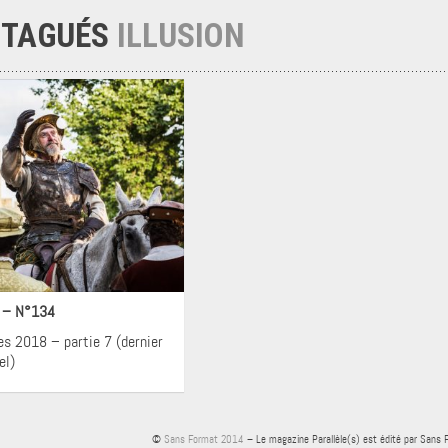
 TAGUÉS
ILLUSION
néma
! – N°134
es 2018 – partie 7 (dernier
el)
©
Sans Format 2014
– Le magazine Parallèle(s) est édité par Sans 