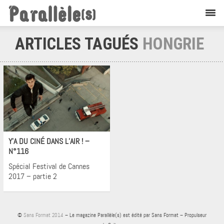
ARTICLES TAGUÉS
HONGRIE
Cinéma
Y’A DU CINÉ DANS L’AIR ! –
N°116
Spécial Festival de Cannes
2017 – partie 2
©
Sans Format 2014
– Le magazine Parallèle(s) est édité par Sans Format – Propulseur