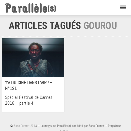
ARTICLES TAGUÉS
GOUROU
Cinéma
Y’A DU CINÉ DANS L’AIR ! –
N°131
Spécial Festival de Cannes
2018 – partie 4
©
Sans Format 2014
– Le magazine Parallèle(s) est édité par Sans Format – Propulseur