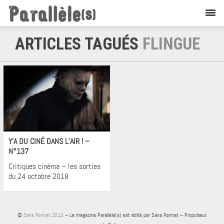
ARTICLES TAGUÉS
FLINGUE
Cinéma
Y’A DU CINÉ DANS L’AIR ! –
N°137
Critiques cinéma – les sorties
du 24 octobre 2018
©
Sans Format 2014
– Le magazine Parallèle(s) est édité par Sans Format – Propulseur