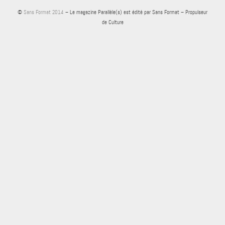
©
Sans Format 2014
– Le magazine Parallèle(s) est édité par Sans Format – Propulseur
de Culture