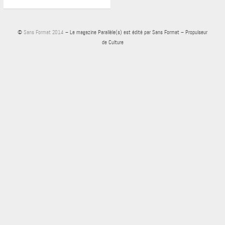
©
Sans Format 2014
– Le magazine Parallèle(s) est édité par Sans Format – Propulseur
de Culture