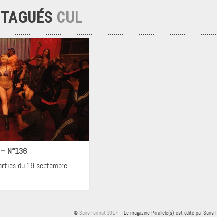
 TAGUÉS
CUL
néma
! – N°136
sorties du 19 septembre
©
Sans Format 2014
– Le magazine Parallèle(s) est édité par Sans 