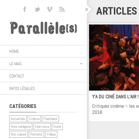
ARTICLES
HOME
LE MAG
CONTACT
Ci
INFOS LÉGALES
Y’A DU CINÉ DANS L’AIR 
Critiques cinéma – les 
CATÉGORIES
2018
Actualités
Cinéma
Flashback
Hors catégorie
Interviews
Krons
Non classé
Portraits
Vidéos