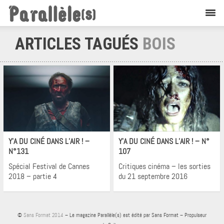
ARTICLES TAGUÉS
BOIS
Cinéma
Cinéma
Y’A DU CINÉ DANS L’AIR ! –
Y’A DU CINÉ DANS L’AIR ! – N°
N°131
107
Spécial Festival de Cannes
Critiques cinéma – les sorties
2018 – partie 4
du 21 septembre 2016
©
Sans Format 2014
– Le magazine Parallèle(s) est édité par Sans Format – Propulseur