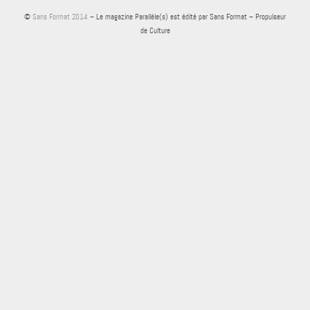
©
Sans Format 2014
– Le magazine Parallèle(s) est édité par Sans Format – Propulseur
de Culture