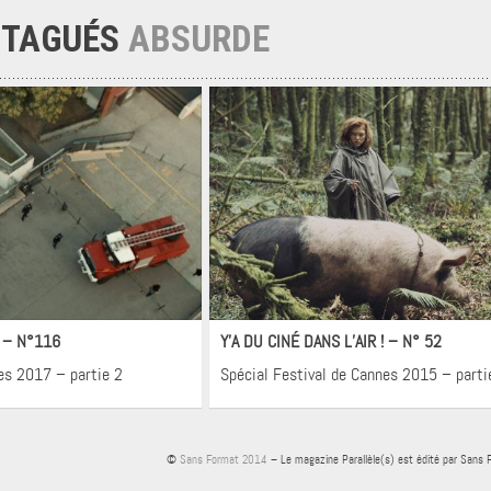
 TAGUÉS
ABSURDE
néma
Cinéma
! – N°116
Y’A DU CINÉ DANS L’AIR ! – N° 52
es 2017 – partie 2
Spécial Festival de Cannes 2015 – parti
©
Sans Format 2014
– Le magazine Parallèle(s) est édité par Sans 