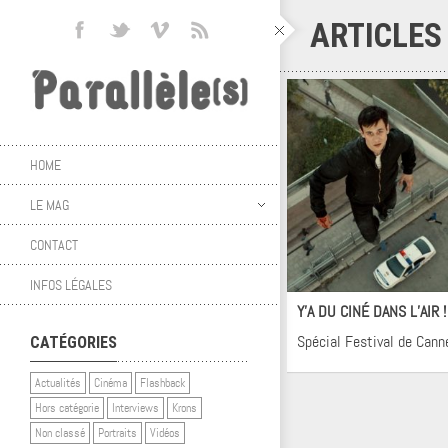
ARTICLES
HOME
LE MAG
CONTACT
Ci
INFOS LÉGALES
Y’A DU CINÉ DANS L’AIR 
Spécial Festival de Cann
CATÉGORIES
Actualités
Cinéma
Flashback
Hors catégorie
Interviews
Krons
Non classé
Portraits
Vidéos