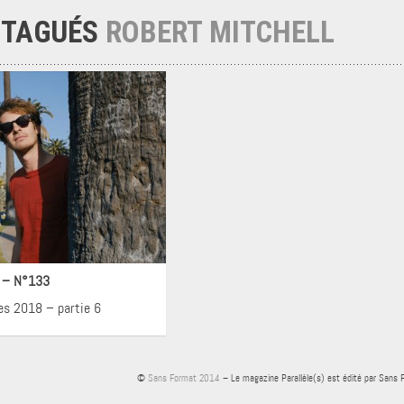
 TAGUÉS
ROBERT MITCHELL
néma
! – N°133
es 2018 – partie 6
©
Sans Format 2014
– Le magazine Parallèle(s) est édité par Sans 