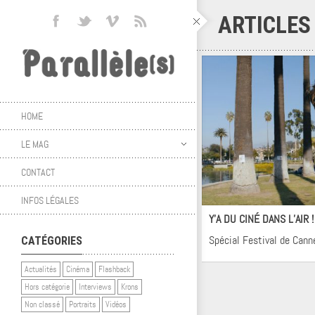
ARTICLES
HOME
LE MAG
CONTACT
Ci
INFOS LÉGALES
Y’A DU CINÉ DANS L’AIR 
Spécial Festival de Cann
CATÉGORIES
Actualités
Cinéma
Flashback
Hors catégorie
Interviews
Krons
Non classé
Portraits
Vidéos